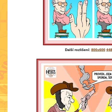
Další rozlišení:
800x600
44