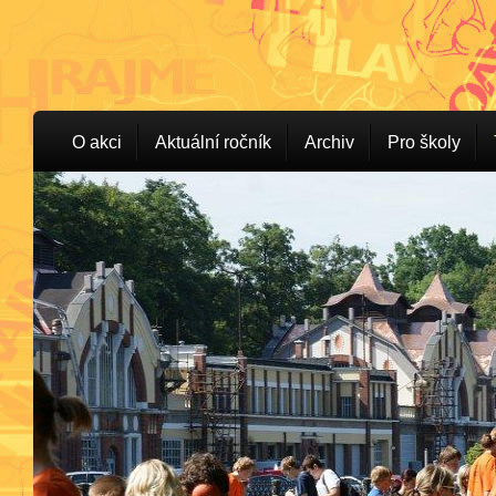
O akci
Aktuální ročník
Archiv
Pro školy