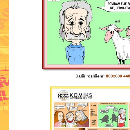
Další rozlišení:
800x600
44