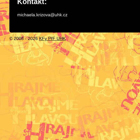
Kontakt:
michaela.krizova@uhk.cz
© 2008 -
2026
KFy PřF UHK