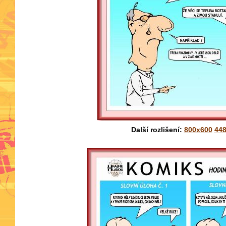
Další rozlišení:
800x600
44